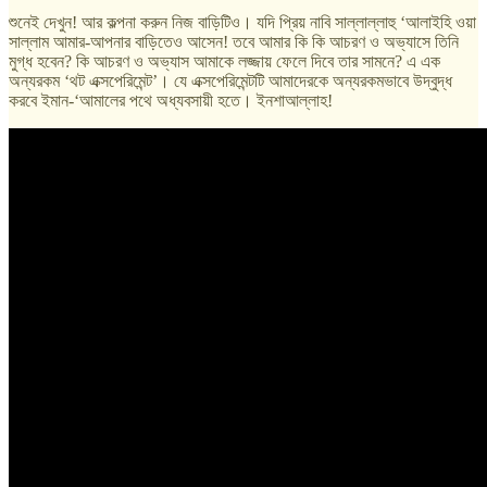
শুনেই দেখুন! আর কল্পনা করুন নিজ বাড়িটিও। যদি প্রিয় নাবি সাল্লাল্লাহু ‘আলাইহি ওয়া
সাল্লাম আমার-আপনার বাড়িতেও আসেন! তবে আমার কি কি আচরণ ও অভ্যাসে তিনি
মুগ্ধ হবেন? কি আচরণ ও অভ্যাস আমাকে লজ্জায় ফেলে দিবে তার সামনে? এ এক
অন্যরকম ‘থট এক্সপেরিমেন্ট’। যে এক্সপেরিমেন্টটি আমাদেরকে অন্যরকমভাবে উদ্বুদ্ধ
করবে ইমান-‘আমালের পথে অধ্যবসায়ী হতে। ইনশাআল্লাহ!