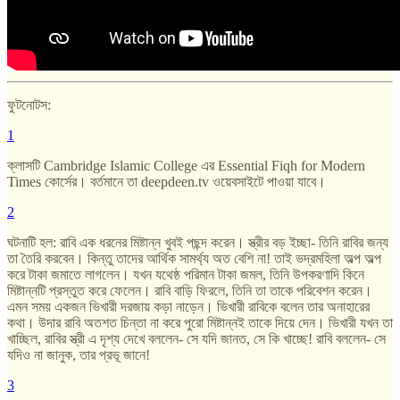
ফুটনোটস:
1
ক্লাসটি Cambridge Islamic College এর Essential Fiqh for Modern
Times কোর্সের। বর্তমানে তা deepdeen.tv ওয়েবসাইটে পাওয়া যাবে।
2
ঘটনাটি হল: রাবি এক ধরনের মিষ্টান্ন খুবই পছন্দ করেন। স্ত্রীর বড় ইচ্ছা- তিনি রাবির জন্য
তা তৈরি করবেন। কিন্তু তাদের আর্থিক সামর্থ্য অত বেশি না! তাই ভদ্রমহিলা অল্প অল্প
করে টাকা জমাতে লাগলেন। যখন যথেষ্ঠ পরিমান টাকা জমল, তিনি উপকরণাদি কিনে
মিষ্টান্নটি প্রস্তুত করে ফেলেন। রাবি বাড়ি ফিরলে, তিনি তা তাকে পরিবেশন করেন।
এমন সময় একজন ভিখারী দরজায় কড়া নাড়েন। ভিখারী রাবিকে বলেন তার অনাহারের
কথা। উদার রাবি অতশত চিন্তা না করে পুরো মিষ্টান্নই তাকে দিয়ে দেন। ভিখারী যখন তা
খাচ্ছিল, রাবির স্ত্রী এ দৃশ্য দেখে বললেন- সে যদি জানত, সে কি খাচ্ছে! রাবি বললেন- সে
যদিও না জানুক, তার প্রভূ জানে!
3