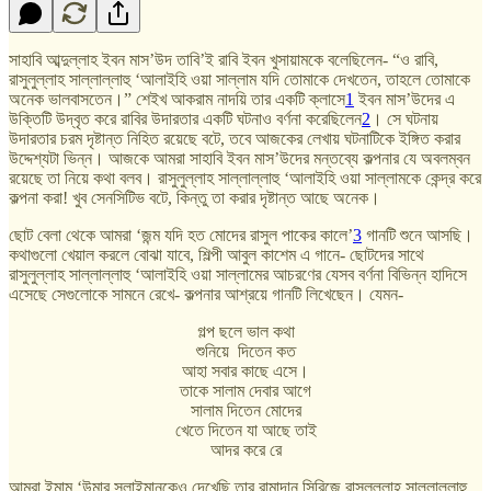
সাহাবি আব্দুল্লাহ ইবন মাস’উদ তাবি’ই রাবি ইবন খুসায়ামকে বলেছিলেন- “ও রাবি,
রাসুলুল্লাহ সাল্লাল্লাহু ‘আলাইহি ওয়া সাল্লাম যদি তোমাকে দেখতেন, তাহলে তোমাকে
অনেক ভালবাসতেন।” শেইখ আকরাম নাদয়ি তার একটি ক্লাসে
1
ইবন মাস’উদের এ
উক্তিটি উদ্বৃত করে রাবির উদারতার একটি ঘটনাও বর্ণনা করেছিলেন
2
। সে ঘটনায়
উদারতার চরম দৃষ্টান্ত নিহিত রয়েছে বটে, তবে আজকের লেখায় ঘটনাটিকে ইঙ্গিত করার
উদ্দেশ্যটা ভিন্ন। আজকে আমরা সাহাবি ইবন মাস’উদের মন্তব্যে কল্পনার যে অবলম্বন
রয়েছে তা নিয়ে কথা বলব। রাসুলুল্লাহ সাল্লাল্লাহু ‘আলাইহি ওয়া সাল্লামকে কেন্দ্র করে
কল্পনা করা! খুব সেনসিটিভ বটে, কিন্তু তা করার দৃষ্টান্ত আছে অনেক।
ছোট বেলা থেকে আমরা ‘জন্ম যদি হত মোদের রাসুল পাকের কালে’
3
গানটি শুনে আসছি।
কথাগুলো খেয়াল করলে বোঝা যাবে, শিল্পী আবুল কাশেম এ গানে- ছোটদের সাথে
রাসুলুল্লাহ সাল্লাল্লাহু ‘আলাইহি ওয়া সাল্লামের আচরণের যেসব বর্ণনা বিভিন্ন হাদিসে
এসেছে সেগুলোকে সামনে রেখে- কল্পনার আশ্রয়ে গানটি লিখেছেন। যেমন-
গল্প ছলে ভাল কথা
শুনিয়ে দিতেন কত
আহা সবার কাছে এসে।
তাকে সালাম দেবার আগে
সালাম দিতেন মোদের
খেতে দিতেন যা আছে তাই
আদর করে রে
আমরা ইমাম ‘উমার সুলাইমানকেও দেখেছি তার রামাদান সিরিজে রাসুলুল্লাহ সাল্লাল্লাহু