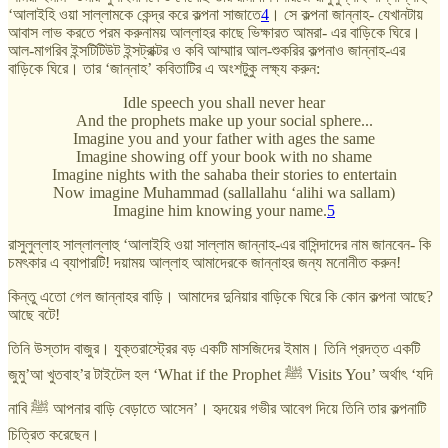
‘আলাইহি ওয়া সাল্লামকে কেন্দ্র করে কল্পনা সাজাতে
4
। সে কল্পনা জান্নাহ- যেখানটায়
আবাস লাভ করতে পরম করুনাময় আল্লাহর কাছে ভিক্ষারত আমরা- এর বাড়িকে ঘিরে।
আল-মাগরিব ইন্সটিটিউট ইন্সট্রাক্টর ও কবি আম্মাার আল-শুকরির কল্পনাও জান্নাহ-এর
বাড়িকে ঘিরে। তার ‘জান্নাহ’ কবিতাটির এ অংশটুকু লক্ষ্য করুন:
Idle speech you shall never hear
And the prophets make up your social sphere...
Imagine you and your father with ages the same
Imagine showing off your book with no shame
Imagine nights with the sahaba their stories to entertain
Now imagine Muhammad (sallallahu ‘alihi wa sallam)
Imagine him knowing your name.
5
রাসুলুল্লাহ সাল্লাল্লাহু ‘আলাইহি ওয়া সাল্লাম জান্নাহ-এর বাসিন্দাদের নাম জানবেন- কি
চমৎকার এ ব্যাপারটি! দয়াময় আল্লাহ আমাদেরকে জান্নাহর জন্য মনোনীত করুন!
কিন্তু এতো গেল জান্নাহর বাড়ি। আমাদের দুনিয়ার বাড়িকে ঘিরে কি কোন কল্পনা আছে?
আছে বটে!
তিনি উস্তাদ বাজুর। যুক্তরাস্ট্রের বড় একটি মাসজিদের ইমাম। তিনি প্রদত্ত একটি
জুমু’আ খুতবাহ’র টাইটেল হল ‘What if the Prophet ﷺ Visits You’ অর্থাৎ ‘যদি
নাবি ﷺ আপনার বাড়ি বেড়াতে আসেন’। হৃদয়ের গভীর আবেগ দিয়ে তিনি তার কল্পনাটি
চিত্রিত করেছেন।