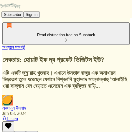
Subscribe
Sign in
Read distraction-free on Substack
অধ্যয়ন সামগ্রী
লেকচার‍: হোয়াট ইফ দ্য প্রফেট ভিজিটস ইউ?
এটি একটি জুমু'য়াহ খুতবাহ। এখানে উসতাদ বাজুর এক অসাধারন
চিত্রকল্প তুলে ধরেছেন যেখানে বিশ্বনাবি মুহাম্মাদ সাল্লাল্লাহু 'আলাইহি
ওয়া সাল্লাম যেন বেড়াতে এসেছেন এক ব্যক্তির বাড়ি...
এহসানুল ইসলাম
Jun 08, 2024
Listen