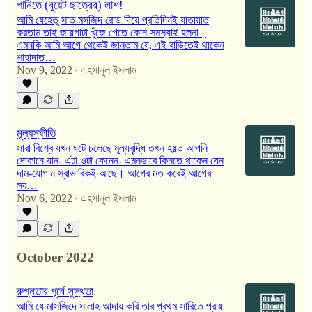
পানিতে (বুয়েট ছাত্রের) লাশ!
আমি যেহেতু সাত মসজিদ রোড দিয়ে প্রতিদিনই যাতায়াত
করতাম তাই জায়গাটা খুঁজে পেতে কোন সমস্যাই হলনা।
এমনকি আমি আগে থেকেই জানতাম যে, এই বাড়িতেই থাকেন
শাহাদাত…
Nov 9, 2022
এহসানুল ইসলাম
•
মূল্যস্ফীতি
সারা বিশ্বে যখন ঘটে চলেছে মূল্যবৃদ্ধি তখন হয়ত আপনি
দোকানে যান- এটা ওটা কেনেন- এমনভাবে কিনতে থাকেন যেন
দাম-যোগান স্বাভাবিকই আছে। আগের মত করেই আগের
সব…
Nov 6, 2022
এহসানুল ইসলাম
•
October 2022
রুগ্নতার পূর্বে সুস্থতা
আমি যে মাসজিদে সালাহ আদায় করি তার প্রথম সারিতে প্রায়